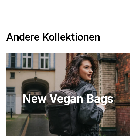
Twitter
Die Tasche riecht streng.
Facebook
Hilfreich
?
Ja
Teilen
Plauen, Deutschland,
12.5.2023
Andere Kollektionen
Anonymous
Wunderbares Produkt und endlich ein Hip Bag
ohne Leder! Tolle Farben, sehr geräumig und
dennoch gut im Alltag einsetzbar... Würde dieses
Twitter
Produkt jederzeit weiterempfehlen!
Facebook
Hilfreich
?
Ja
Teilen
11.5.2023
Alle Bewertungen Lesen
New Vegan Bags