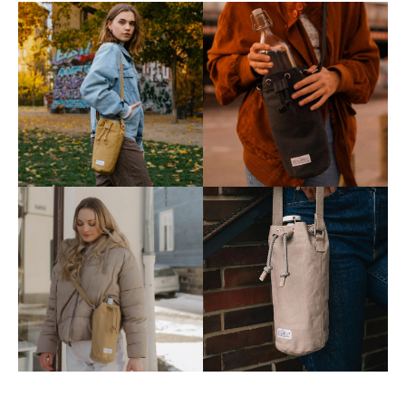
gefällt mir sehr gut.
Facebook
Hilfreich
?
Ja
Teilen
Deutschland,
29.5.2023
Monika Ruf****
Habe die Ocean hip in allen drei Farben, die
schwarze war ein Geschenk für meinen Freund.
Mir gefällt die Größe super, passt alles hinein, was
man so braucht. Das Material ist unempfindlich
und die Farben sind auch toll. Die Lieferung
Twitter
erfolgte ebenfalls schnell. Bin sehr zufrieden.
Facebook
Hilfreich
?
Ja
Teilen
Deutschland,
29.5.2023
An****
Twitter
Sehr schneller Versand, sehr gut.
Facebook
Hilfreich
?
Ja
Teilen
Berlin, Deutschland,
29.5.2023
Anonymous