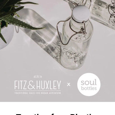
4,8
Rating
1.847
Bewertungen
Heike Ke****
Twitter
Gehe sehr gerne online bei euch shoppen!
Facebook
Hilfreich
?
Ja
Teilen
Freiburg, Deutschland,
11.7.2024
An****
Ware top, Qualität hervorragend, Lieferung
innerhalb von 2 Tagen. Habe bereits vor einiger
eine OCEAN hip gekauft und wollte sie auch in
anderen Farben. Hat etwas gedauert, bis die Bag
in der gewünschten Farbe verfügbar war. Nun
hab ich gleich zweimal zugeschlagen, da diese
Tasche für mich einfach perfekt ist. Und ich bin
Twitter
wieder begeistert 🤩 👍👍👍
Facebook
Hilfreich
?
Ja
Teilen
Nuremberg, Deutschland,
28.6.2024