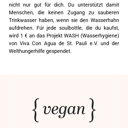
Hilfreich
?
Ja
Teilen
Munich, Deutschland,
29.3.2024
nicht nur gut für dich. Du unterstützt damit
Menschen, die keinen Zugang zu sauberen
Trinkwasser haben, wenn sie den Wasserhahn
Sandra Eh****
aufdrehen. Für jede soulbottle, die du kaufst,
Die Idee aus Plastik neue Dinge herzustellen finde
Twitter
ich super.
wird 1 € an das Projekt WASH (Wasserhygiene)
Facebook
Hilfreich
?
Ja
Teilen
Laatzen, Deutschland,
2.6.2023
von Viva Con Agua de St. Pauli e.V. und der
Welthungerhilfe gespendet.
Denise Keller****
Ich liebe diese Tasche. Sehr praktisch als frische
Mama. Neben der Wickeltasche auf dem Rücken
brauchte ich genau so eine Tasche in der alles
Twitter
reinpasst.
Facebook
Hilfreich
?
Ja
Teilen
Deutschland,
2.6.2023
Anja Küte****
Twitter
Gefällt mir sehr gut und eine super Größe...
Facebook
Hilfreich
?
Ja
Teilen
Enger, Deutschland,
1.6.2023