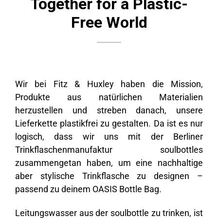
Together for a Plastic-
Free World
An****
Twitter
Alles super. Sehr schneller Versand.
Facebook
Hilfreich
?
Ja
Teilen
Munich, Deutschland,
30.5.2024
An****
Wir bei Fitz & Huxley haben die Mission,
Gute Verarbeitung. Gute Anordnung der Taschen,
innen/aussen, Herausnehmbarkeit der
Produkte aus natürlichen Materialien
Laptoptasche. Optimal hinsichtl. variablem
herzustellen und streben danach, unsere
Volumen. Kein überflüssiger Schnickschnack.
Verschliessbarkeit des Rolltops (Reissverschluss)
Lieferkette plastikfrei zu gestalten. Da ist es nur
ist gut. Materialqualität hoffentlich super (wie
logisch, dass wir uns mit der Berliner
haltbar sind Reissverschlüsse, Innenfutter?).
Twitter
Verstellbarkeit des Rolltopriemens wäre evtl. gut..
Trinkflaschenmanufaktur soulbottles
Facebook
Hilfreich
?
Ja
Teilen
Deutschland,
30.4.2024
zusammengetan haben, um eine nachhaltige
aber stylische Trinkflasche zu designen –
passend zu deinem OASIS Bottle Bag.
An****
Twitter
Schnelle Lieferung alles tiptop
Leitungswasser aus der soulbottle zu trinken, ist
Facebook