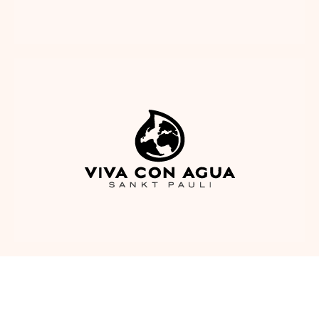
Anonymous
Ich liebe die Tasche, sie begleitet mich seit ihrer
Ankunft täglich. Die Reißverschlüsse sind etwas
sperrig, ich denke die müssen sich noch ein wenig
Twitter
einspielen.
Facebook
Hilfreich
?
Ja
Teilen
Deutschland,
29.5.2023
Judith Trou****
Die Tasche ist wunderschön, nachhaltig und es
Twitter
geht eine ganze Menge rein - perfekt!
Facebook
Hilfreich
?
Ja
Teilen
Stralsund, Deutschland,
29.5.2023
Anonymous
Eine sehr schöne Bauchtasche, sie wurde auch
direkt nach Ankunft benutzt. Der Farbton ist
etwas dunkler als vom Bild erwartet, aber das
Twitter